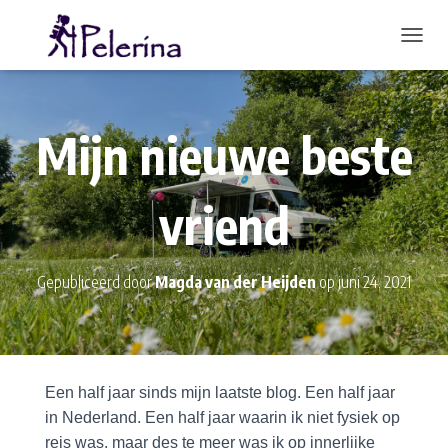
TOGGL
Mijn nieuwe beste
vriend
Gepubliceerd door
Magda van der Heijden
op
juni 24, 2021
Een half jaar sinds mijn laatste blog. Een half jaar
in Nederland. Een half jaar waarin ik niet fysiek op
reis was, maar des te meer was ik op innerlijke